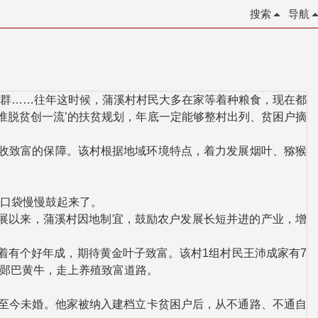
搜索
导航
群……往年这时候，蒲溪村村民大多在家等着种粮食，现在都
准脱贫创一流’的扶贫规划，年底一定能够整村出列、贫困户摘
民增收致富的保障。该村根据地域环境特点，着力发展烟叶、猕猴
口袋慢慢鼓起来了。
展以来，蒲溪村因地制宜，鼓励农户发展长短并进的产业，增
着有个好年成，期待黄金叶子致富。该村1组村民王沛成家有7
头郧巴黄牛，走上养殖致富道路。
兵至今未婚。他家被纳入建档立卡贫困户后，从不通路、不通自