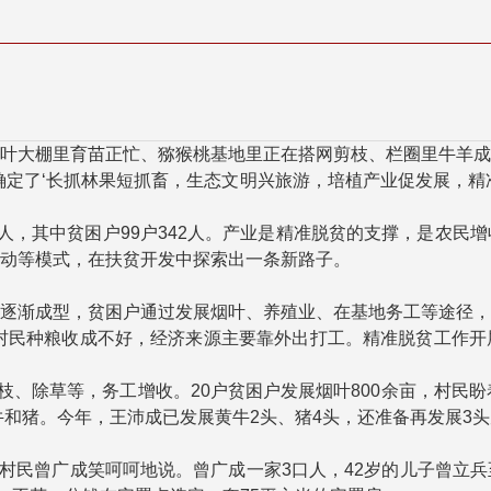
大棚里育苗正忙、猕猴桃基地里正在搭网剪枝、栏圈里牛羊成
确定了‘长抓林果短抓畜，生态文明兴旅游，培植产业促发展，精
2人，其中贫困户99户342人。产业是精准脱贫的支撑，是农
动等模式，在扶贫开发中探索出一条新路子。
渐成型，贫困户通过发展烟叶、养殖业、在基地务工等途径，
村民种粮收成不好，经济来源主要靠外出打工。精准脱贫工作开
、除草等，务工增收。20户贫困户发展烟叶800余亩，村民盼
牛和猪。今年，王沛成已发展黄牛2头、猪4头，还准备再发展3
村民曾广成笑呵呵地说。曾广成一家3口人，42岁的儿子曾立