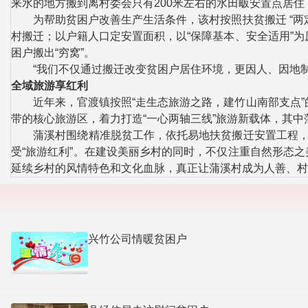
来水的地方搬到离村委会只有200米左右的水田畈安置点居住
为帮助贫困户改善生产生活条件，该村按照扶贫搬迁 “两定
村搬迁；以户籍人口定安置面积，以“保障基本、安全适用”
困户搬出“穷窝”。
“我们不仅通过搬迁改变贫困户居住环境，更因人、因地制
全域旅游享红利
近年来，官渡镇按照“走生态旅游之路，建竹山南部支点”的
带的核心旅游区，着力打造“一心两轴三线”旅游新载体，其
蒲溪村围绕精准脱贫工作，依托易地扶贫搬迁安置工程，大
受“旅游红利”。在建设美丽乡村的同时，不仅注重自然形态
延续乡村的风情特色和文化血脉，真正让蒲溪村成为人善、村
兴竹公司情暖贫困户