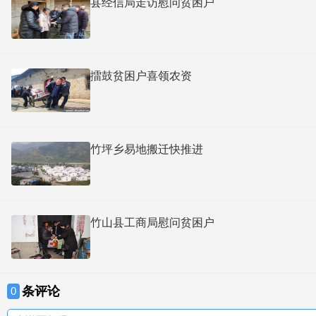
县经信局走访慰问贫困户
擂鼓贫困户喜领农资
竹坪乡易地搬迁快推进
竹山县工商局慰问贫困户
条评论
0