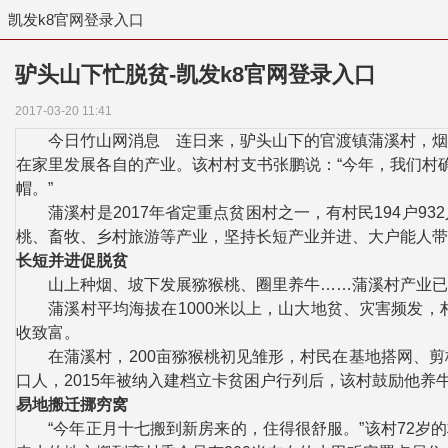
凯发k8官网登录入口
驴头山下忙脱贫-凯发k8官网登录入口
2017-03-20 11:41
今日竹山网消息 连日来，驴头山下的官渡镇蒲溪村，烟叶
在家里发展各自的产业。该村村支书张鹏说：“今年，我们村
帽。”
蒲溪村是2017年省定重点贫困村之一，有村民194户93
桃、畜牧、乡村旅游等产业，坚持长短产业并进、大户能人带
长短并进促脱贫
山上种烟、坡下发展猕猴桃、圈里养牛……蒲溪村产业已逐
蒲溪村平均海拔在1000米以上，山大地贫、灾害频发，
收致富。
在蒲溪村，200亩猕猴桃初见雏形，村民在基地搭网、剪枝
口人，2015年被纳入建档立卡贫困户行列后，该村鼓励他养
易地搬迁挪穷窝
“今年正月十七搬到新房来的，住得很舒服。”该村72岁的