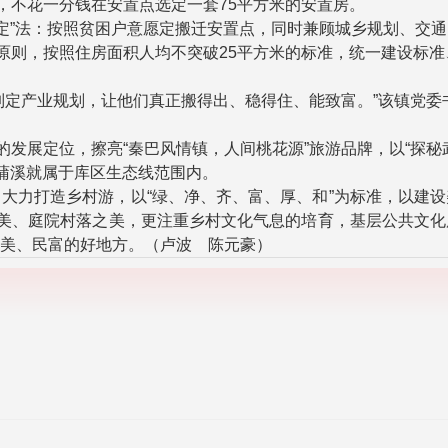
，不花一分钱在安置点选定一套75平方米的安置房。
”法：按照贫困户意愿定搬迁安置点，同时兼顾城乡规划、交通
为原则，按照住房面积人均不突破25平方米的标准，统一建设标准
定产业规划，让他们真正搬得出、稳得住、能致富。”该镇党委
发展定位，擦亮“秦巴风情镇，人间桃花源”旅游品牌，以“探秘
中蒲溪就属于库区生态线范围内。
力打造乡村游，以“绿、净、齐、富、厚、和”为标准，以建设
之美、庭院村落之美，更注重乡村文化气息的培育，基层公共文
美、民富的好地方。（卢波 陈元豪）