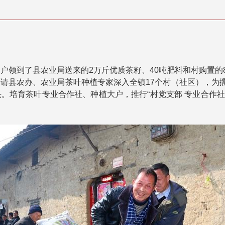
领到了县农业局送来的2万斤优质茶籽、40吨肥料和村购置的8
农办、农业局茶叶种植专家深入全镇17个村（社区），为擂
培育茶叶专业合作社、种植大户，推行“村党支部 专业合作社