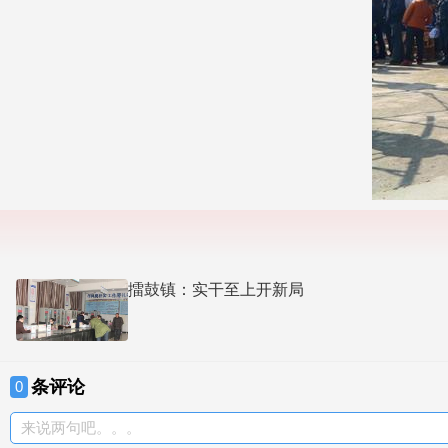
擂鼓镇：实干至上开新局
条评论
0
来说两句吧。。。