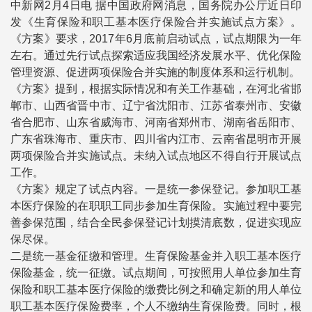
中新网2月4日电 据中国政府网消息，国务院办公厅近日印
发《生育保险和职工基本医疗保险合并实施试点方案》。
《方案》要求，2017年6月底前启动试点，试点期限为一年
左右。通过先行试点探索适应我国经济发展水平、优化保险
管理资源、促进两项保险合并实施的制度体系和运行机制。
《方案》提到，根据实际情况和有关工作基础，在河北省邯
郸市、山西省晋中市、辽宁省沈阳市、江苏省泰州市、安徽
省合肥市、山东省威海市、河南省郑州市、湖南省岳阳市、
广东省珠海市、重庆市、四川省内江市、云南省昆明市开展
两项保险合并实施试点。未纳入试点地区不得自行开展试点
工作。
《方案》规定了试点内容。一是统一参保登记。参加职工基
本医疗保险的在职职工同步参加生育保险。实施过程中要完
善参保范围，结合全民参保登记计划摸清底数，促进实现应
保尽保。
二是统一基金征缴和管理。生育保险基金并入职工基本医疗
保险基金，统一征缴。试点期间，可按照用人单位参加生育
保险和职工基本医疗保险的缴费比例之和确定新的用人单位
职工基本医疗保险费率，个人不缴纳生育保险费。同时，根