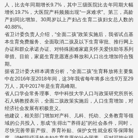
人，比去年同期增长9.7%，其中三级医院比去年同期大幅
增长19.7%，大医院产科频频出现“一床难求”。第三，高龄
产妇同比增加。30周岁以上产妇占生育二孩妇女总人数的
40.88%。
省卫计委负责人介绍，“全面二孩”政策实施后，我省试点基
本生育免费服务、全面取消二孩及以下生育审批、推行网上
办证和群众承诺办证、对特殊困难家庭关怀关爱扶助等系列
举措。目前，家庭生育意愿逐步释放和人口出生增加符合预
期。
据省卫计委大样本调查分析，“全面二孩”生育释放将主要集
中在2016年至2018年间，这3年我省每年将多出生9万至29
万人，其中2017年是生育高峰期。
省人口学会常务理事、华中科技大学人口与政策研究所所长
石人炳教授表示，全面二孩政策实施后，人口生育增加，对
经济社会发展有积极意义。
他建议，相关部门增加对产科、儿科、托幼、义务教育等领
域的公共投入，形成“生得出”“养得起”的社会条件，同时，
尽快完善带薪产假、养育补贴、保护女性就业权等保障制
度，消解阻碍适龄夫妇生育意愿的社会因素，应对可能出现