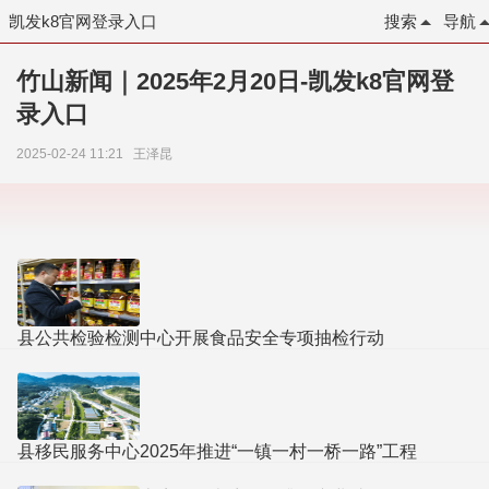
凯发k8官网登录入口
搜索
导航
竹山新闻｜2025年2月20日-凯发k8官网登
录入口
2025-02-24 11:21
王泽昆
县公共检验检测中心开展食品安全专项抽检行动
县移民服务中心2025年推进“一镇一村一桥一路”工程