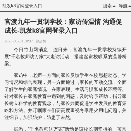
凯发k8官网登录入口
搜索
导航
官渡九年一贯制学校：家访传温情 沟通促
成长-凯发k8官网登录入口
2025-01-13 10:37
徐超然
今日竹山网消息 连日来，官渡九年一贯学校持续开
展“千名教师访万家”大走访活动，搭建起家校联系的温馨桥
梁。
家访中，老师一方面向家长反馈学生在校思想动态、学
习情况和综合表现，另一方面通过与家长的互动交流，全面
了解学生的家庭情况、在家表现、生活习惯和成长环境等。
针对家长在家庭教育中遇到的困惑，及时给予帮助，指导家
长树立科学的教育观念，与家长共商促进学生发展的教育策
略和方法。并叮嘱家长们要高度重视冬季用火用电问题，关
注细节，加强防护，防患于未然。
据悉，“千名教师访万家”活动是该校长期坚持的一项常