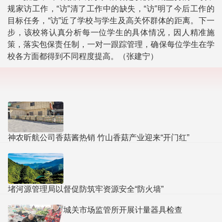
规家访工作，“访”清了工作中的缺失，“访”明了今后工作的
目标任务，“访”近了学校与学生及高关怀群体的距离。下一
步，该校将认真分析每一位学生的具体情况，因人精准施
策，落实包保责任制，一对一跟踪管理，确保每位学生在学
校各方面都得到不同程度提高。（张建宁）
神农昕航公司香菇酱热销 竹山香菇产业迎来“开门红”
堵河源管理局以督促防筑牢资源安全“防火墙”
城关市场监管所开展计量器具检查