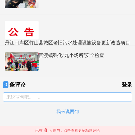
丹江口库区竹山县城区老旧污水处理设施设备更新改造项目
（一期）一标段暂估价设备采购竞争性磋商公告
官渡镇强化“九小场所”安全检查
条评论
0
登录
来说两句吧。。。
我来说两句
0
已有
人参与，点击查看更多精彩评论