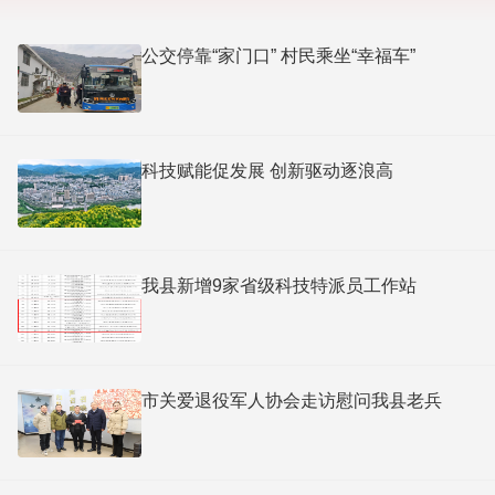
公交停靠“家门口” 村民乘坐“幸福车”
科技赋能促发展 创新驱动逐浪高
我县新增9家省级科技特派员工作站
市关爱退役军人协会走访慰问我县老兵