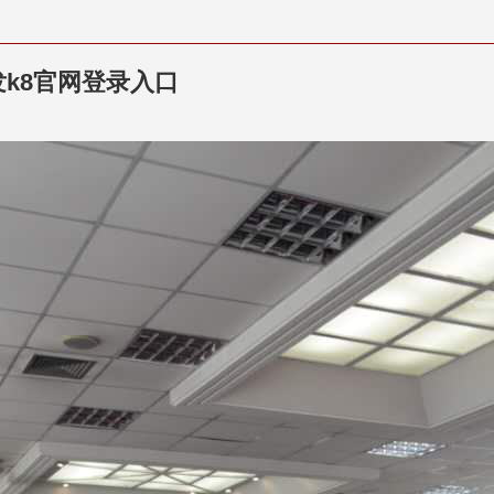
发k8官网登录入口