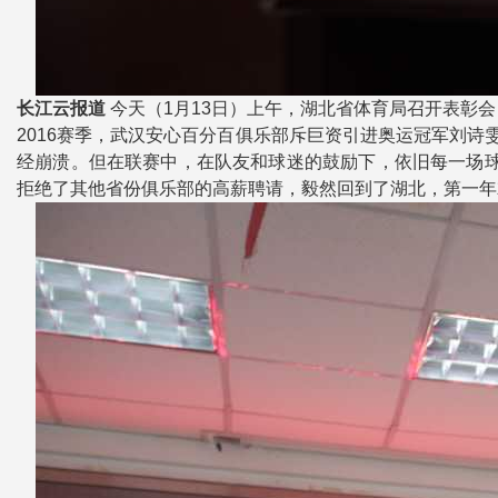
长江云报道
今天（1月13日）上午，湖北省体育局召开表彰会
2016赛季，武汉安心百分百俱乐部斥巨资引进奥运冠军刘诗
经崩溃。但在联赛中，在队友和球迷的鼓励下，依旧每一场球
拒绝了其他省份俱乐部的高薪聘请，毅然回到了湖北，第一年