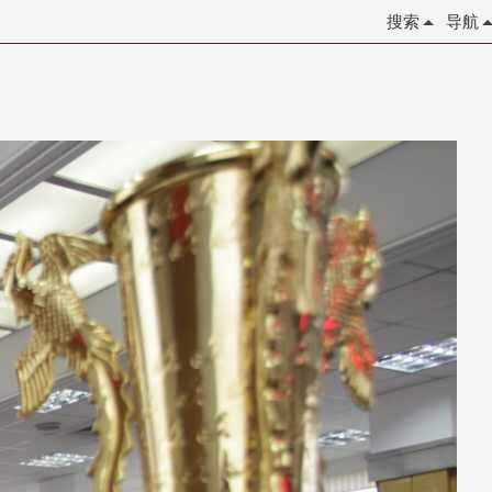
搜索
导航