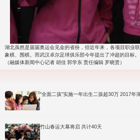
湖北虽然是届届奥运会见金的省份，但近年来，各项目职业联
象棋、围棋。而武汉卓尔足球俱乐部今年提出了冲超的目标。湖
（融媒体新闻中心记者 胡佳 郭学东 责任编辑 罗晓贤）
“全面二孩”实施一年出生二孩超30万 2017
竹山春运大幕将启 共计40天