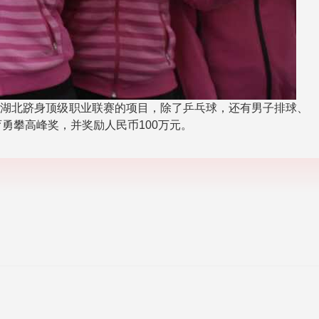
在湖北跻身顶级职业联赛的项目，除了乒乓球，还有男子排球、
勇攀高峰奖，并奖励人民币100万元。