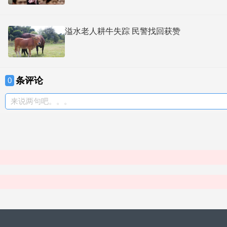
溢水老人耕牛失踪 民警找回获赞
条评论
0
来说两句吧。。。