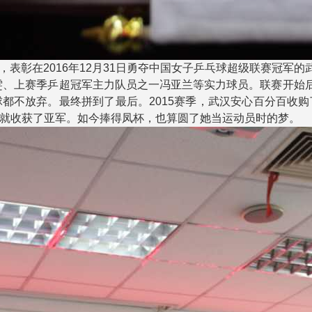
，表彰在2016年12月31日勇夺中国女子乒乓球超级联赛冠军
雯、上赛季乒超冠军主力队员之一冯亚兰等实力球员。联赛开始
都不放弃。最终拼到了最后。2015赛季，武汉安心百分百收
就收获了亚军。如今捧得凤杯，也算圆了她当运动员时的梦。