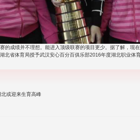
赛的成绩并不理想。能进入顶级联赛的项目更少。据了解，现
北省体育局授予武汉安心百分百俱乐部2016年度湖北职业体育
年湖北或迎来生育高峰