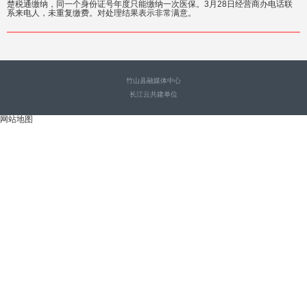
楚税通缴纳，同一个身份证号年度只能缴纳一次医保。3月28日经营商办电话联
系来电人，未重复缴费。对处理结果表示非常满意。
竹山县融媒体中心
长江云共建单位
网站地图