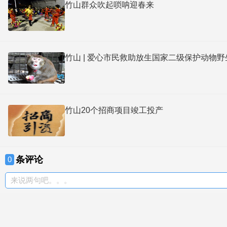
竹山群众吹起唢呐迎春来
竹山 | 爱心市民救助放生国家二级保护动物
竹山20个招商项目竣工投产
条评论
0
来说两句吧。。。