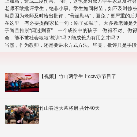
上加霜，造成二度伤害。同时，这也是对双方学生家庭及社会
老师不敢批评学生，绝非小事。学生如同树苗，如不及时修枝
就是因为老师及时给出批评，“悬崖勒马”，避免了更严重的
在这里，有必要提醒家长一句：溺子如弑子。大多数老师是为
子尚且推崇“闻过则喜”，一个成长中的孩子，做得不对、做
会，能不被社会狠狠“教训”吗？能成长为有用之才吗？
当然，作为教师，还是要讲求方式方法。毕竟，批评只是手段
【视频】竹山两学生上cctv录节目了
竹山春运大幕将启 共计40天