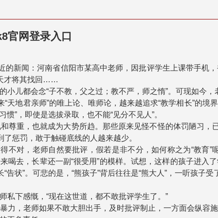
k8官网登录入口
最近的新闻：河南省信阳市某高中老师，因批评学生上课带手机
天才将其找回……
小儿都会念“子不教，父之过；教不严，师之惰”。可现如今，老
来“天地君亲师”的唯上论、唯师论，越来越追求“教学相长”的
习惯”，即使是选拔录取，也不能“见分不见人”。
和尊重，也就成为大势所趋。那些原来见怪不怪的体罚陋习，已
受到了惩罚，敢于触碰底线的人越来越少。
做得不对，老师自然要批评，假若是非不分，如何称之为“教育”
呼来喝去，长辈还一副“很受用”的模样。试想，这样的孩子进
“告状”。可悲的是，“熊孩子”背后往往是“熊大人”，一听孩子
师私下感慨，“现在这世道，都不敢批评学生了。”
暴力，老师如果不敢大胆出手，及时批评制止，一方面会纵容