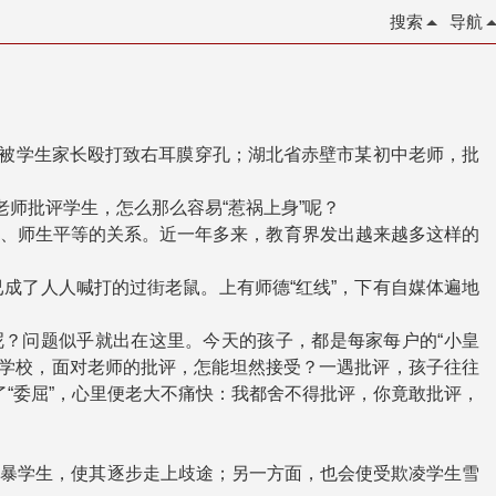
搜索
导航
，被学生家长殴打致右耳膜穿孔；湖北省赤壁市某初中老师，批
师批评学生，怎么那么容易“惹祸上身”呢？
境界、师生平等的关系。近一年多来，教育界发出越来越多这样的
成了人人喊打的过街老鼠。上有师德“红线”，下有自媒体遍地
呢？问题似乎就出在这里。今天的孩子，都是每家每户的“小皇
入了学校，面对老师的批评，怎能坦然接受？一遇批评，孩子往往
受了“委屈”，心里便老大不痛快：我都舍不得批评，你竟敢批评，
施暴学生，使其逐步走上歧途；另一方面，也会使受欺凌学生雪