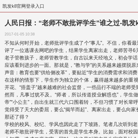
凯发k8官网登录入口
人民日报：“老师不敢批评学生”谁之过-凯发
2017-01-05 10:38
不知从何时开始，老师批评学生成了个“事儿”。不信，你看
评了一位逃课去网吧的学生，结果学生离家出走，老师苦寻6
老子管教孩子，老师管教学生，自古以来天经地义，初会学话的
应该看到进步的一面。那就是，“教与学”的关系越来越摆脱原
声音：教育也要“供给侧改革”，要贴近“学生的消费需求和消费
在这样的情形下，学生作为独立的个体，赢得越来越多的重视
开花、“捂盖子”越来越难的社会监督，一些品行不端的老师
然而，凡事过犹不及。“师者，所以传道授业解惑也”，学生
帝”“小公主”，自出生就三代六口围着转，不但习惯了对长辈
觉得受了天大的委屈，要么“揭竿而起”、离家出走，要么向家长
那还了得？
学校的校风、校纪、学风也因此走了下坡路。笔者几次听到老
老师不敢批评学生，受害的首先是学生本身。比如，面对校园