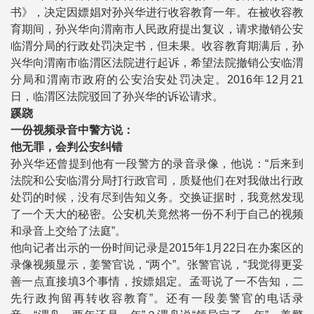
书》，决定因嫖娼对孙兴华进行收容教育一年。在被收容教
育期间，孙兴华向渭南市人民政府提出复议，请求撤销公安
临渭分局的行政处罚决定书，但未果。收容教育期满后，孙
兴华向渭南市临渭区法院进行起诉，希望法院撤销公安临渭
分局和渭南市政府的公安治安处罚决定。2016年12月21
日，临渭区法院驳回了孙兴华的诉讼请求。
蹊跷
一份视频录音中警方说：
他无罪，会判公安纠错
孙兴华还曾提到他有一段警方的录音录像，他说：“后来到
法院和公安临渭分局打行政官司，质疑他们在对我做出行政
处罚的时候，没有尽到告知义务。交换证据时，我竟然发现
了一个天大的秘密。公安机关竟然将一份不利于自己的视频
和录音上交给了法庭”。
他向记者出示的一份时间记录是2015年1月22日在办案区的
录像视频显示，姜警官说，“两个”。张警官说，“我觉得更妥
善一点直接填3个事情，按嫖娼定。孟哥说了一不告知，二
先行政拘留再转收容教育”。还有一段姜警官的电话录