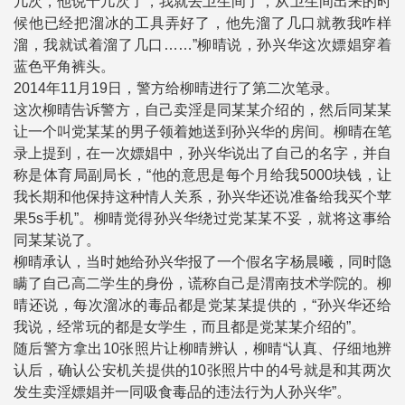
几次，他说十几次了，我就去卫生间了，从卫生间出来的时
候他已经把溜冰的工具弄好了，他先溜了几口就教我咋样
溜，我就试着溜了几口……”柳晴说，孙兴华这次嫖娼穿着
蓝色平角裤头。
2014年11月19日，警方给柳晴进行了第二次笔录。
这次柳晴告诉警方，自己卖淫是同某某介绍的，然后同某某
让一个叫党某某的男子领着她送到孙兴华的房间。柳晴在笔
录上提到，在一次嫖娼中，孙兴华说出了自己的名字，并自
称是体育局副局长，“他的意思是每个月给我5000块钱，让
我长期和他保持这种情人关系，孙兴华还说准备给我买个苹
果5s手机”。柳晴觉得孙兴华绕过党某某不妥，就将这事给
同某某说了。
柳晴承认，当时她给孙兴华报了一个假名字杨晨曦，同时隐
瞒了自己高二学生的身份，谎称自己是渭南技术学院的。柳
晴还说，每次溜冰的毒品都是党某某提供的，“孙兴华还给
我说，经常玩的都是女学生，而且都是党某某介绍的”。
随后警方拿出10张照片让柳晴辨认，柳晴“认真、仔细地辨
认后，确认公安机关提供的10张照片中的4号就是和其两次
发生卖淫嫖娼并一同吸食毒品的违法行为人孙兴华”。