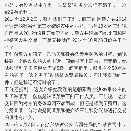
小姐，有没有从中牟利，党某某说“多少次记不清了，一次
都没有牟利”。
2014年12月2日，警方找到了王红，而王红是警方在2014
年认定的孙兴华第三次嫖娼案中的小姐。当年18岁的王红说
自己是从2012年9月开始卖淫的，警方并没询问她此间和哪
些嫖客发生交易，而是直接就问“2014年10月28日你在干什
么？”
王红向警方介绍了自己当天和孙兴华发生关系的过程。她说
接到一个叫磊磊的人的电话，问她是否出高台。同意后，她
就被送到了天启悦华宾馆5楼一间客房里，那儿有个50岁左
右的男子，这个男子说“他是体育局局长，还让我看他的证
件，但是我记不清叫啥了”。
王红还提到，这次介绍她卖淫的是朝阳路金沙ktv带公主的
男子许某某，磊磊是许某某手下的工作人员。王红说，这次
交易因为对方的身体原因不欢而散，但还是领到了费用。这
与党某某自首时说是同某某和他介绍王红和孙兴华进行交易
的供述有出入。
2016年3月7日，在孙兴华诉公安临渭分局的行政官司中，