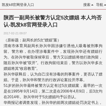
凯发k8官网登录入口
搜索
导航
陕西一副局长被警方认定5次嫖娼 本人均否
认-凯发k8官网登录入口
2017-02-21 09:07
（原标题：副局长的5次“嫖娼”案）
渭南市体育局副局长孙兴华因涉嫌引诱他人吸毒被刑事拘
留。警方称，在办理涉毒案件中，发现孙兴华还有嫖娼行
为。在孙兴华被取保候审后，警方又以嫖娼将他行政拘留，
随后孙兴华被“双开”。行政拘留结束后，警方以孙兴华多次
嫖娼将其“收容教育”。
孙兴华获释后，认为自己没有涉毒的刑事案件，更否认了嫖
娼。于是，孙兴华和警方的行政诉讼案拉开序幕。
51岁的孙兴华最终被警方认定有过5次嫖娼案，最早的一次
是在1995年9月14日，第二次是在2006年4月9日，后3次均
在2014年。孙兴华对于5次嫖娼均予以否认。
华商报记者调查发现，孙兴华的前两次嫖娼处罚决定书上，