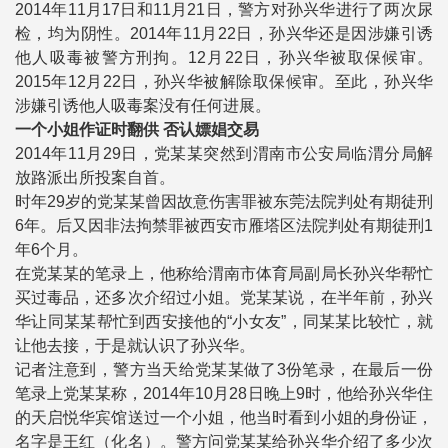
2014年11月17日和11月21日，警方对孙兴华进行了两次尿
检，均为阴性。2014年11月22日，孙兴华还是因涉嫌引诱
他人吸毒被警方刑拘。12月22日，孙兴华被取保候审。
2015年12月22日，孙兴华被解除取保候审。至此，孙兴华
涉嫌引诱他人吸毒案没有任何进展。
一个小姐作证时翻供 否认嫖娼交易
2014年11月29日，党某某突然到渭南市公安局临渭分局解
放路派出所投案自首。
时年29岁的党某某曾因故意伤害罪被东莞法院判处有期徒刑
6年。后又因非法拘禁罪被西安市雁塔区法院判处有期徒刑1
年6个月。
在党某某的笔录上，他称给渭南市体育局副局长孙兴华帮忙
买过毒品，还多次介绍过小姐。党某某说，在半年前，孙兴
华让同某某帮忙到西安接他的“小女友”，同某某比较忙，就
让他去接，于是就认识了孙兴华。
记者注意到，警方当天给党某某做了3份笔录，在最后一份
笔录上党某某称，2014年10月28日晚上9时，他给孙兴华住
的天启悦华宾馆送过一个小姐，他当时看到小姐的身份证，
名字是王红（化名）。警方问党某某给孙兴华介绍了多少次