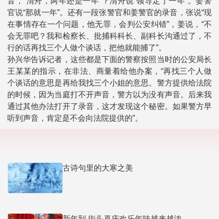
音，“渭舟，两年还是一年”？渭舟说“领导定了一年”。姜警
官说“那就一年”。还有一段张警官和姜警官的录音，张说“现
在事情存在一个问题，他无罪，会判公安纠错”，姜说，“不
会无罪吧？我和检察长、批捕科科长、副科长沟通过了，不
行的话再找三个人做个谈话，把他就能捕了”。
孙兴华告诉记者，这些都是下面的警察按照当时的公安局长
王某某的指示，在非法、商量着给他办案，“再找三个人做
个谈话的意思是再给我找三个小姐的意思。警方提供给法院
的时候，因为当庭打不开声音，警方以为没有声音。后来我
通过其他办法打开了录音，这才发现这个秘密。如果警方早
听到声音，肯定是不会向法院提供的”。
古诗句里的大寒之美
新年到 街头喜庆欢乐年味越来越浓