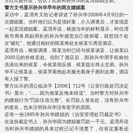
王红出庭作证，否认了此前和孙兴华的卖淫嫖娼交易。
警方文书显示孙兴华早年的两次嫖娼案
采访中，孟渭舟又给记者讲述了孙兴华2006年4月9日的一
次嫖娼案。当时他们以为是强奸案，介入调查后，才发现是
一起卖淫嫖娼案。孟渭舟说，根据当年的材料显示，时任渭
南市商务局副局长的孙兴华感觉自己很倒霉，就想找个处
女“破红”，他通过相好的陈某将处女侯某引诱至酒店。
孟渭舟说，根据调查，陈某当时已经与侯某谈妥，让侯某以
2000元的价格卖处。但到了酒店后，因孙兴华用手机偷拍
洗澡出来的侯某，令侯某很反感，侯某提出终止交易。孙兴
华不让侯某走，侯某哭着抱起衣服光着身子跑到走廊，酒店
有人报了警。
警方出示的渭公临决字【2006】712号《公安行政处罚决定
书》显示，“……因为侯某反悔未得逞”。当时警方对孙兴华
的嫖娼行为“罚款伍佰元整”。在罚款人签名处，没有孙兴华
的签名，也未注明孙兴华没有签字的原因。
还有一份1995年孙兴华嫖娼的《治安管理处罚裁定书》，
在这份裁定书上，孙兴华因为嫖娼被罚款一千元。孟渭舟说
当时孙兴华嫖娼的具体过程已记不清楚了，但肯定案卷还