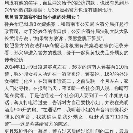
均没有他的签字，而且两次给予的经济罚款，也没有见到孙
兴华的缴罚款票据；后3次嫖娼警方也没有抓到现行。
舅舅冒充嫖客钓出当小姐的外甥女？
孙兴华已就后3次嫖娼案，和渭南市公安局临渭分局打起行
政官司。对于孙兴华的零口供，公安临渭分局法制大队大队
长孟渭舟说，“如果警方败诉，我愿意脱下警服”。
按照警方的说法和华商报记者根据有关案卷卷宗的记载来
看，孙兴华进入警方的视线，缘于一起舅舅找失足外甥女的
传奇经历。
2014年11月9日凌晨零点左右，36岁的渭南人蒋某向110报
警，称外甥女被人胁迫在一酒店卖淫。蒋某说，16岁的外甥
女柳晴（化名）在渭南市读高二，之前失联一个月左右，家
人四处寻找。在报警当天，蒋某听一些社会闲人说，柳晴可
能在卖淫。于是他通过一个社会闲人要到了一个小姐的电
话，蒋某打电话过去，告诉对方自己要找小姐，并说在光明
酒店906开的房。“在通话中，我听着小姐的声音特别像我外
甥女的声音，我就确认是我外甥女，就赶紧拨打110报
警”——这是蒋某给警方的陈述。
更具戏剧性的一幕是，警方过来后经过长时间的工作，最后