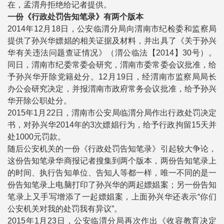
在，孟渭舟拒绝给记者提供。
一份《行政处罚告知笔录》有两个版本
2014年12月18日，公安临渭分局向渭南市纪检委和监察局
提供了孙兴华嫖娼的相关证据及材料，并出具了《关于孙兴
华有关违法问题查证情况》（渭公临法【2014】30号）。
同日，渭南市纪委常委会研究，渭南市委常委会议批准，给
予孙兴华开除党籍处分。12月19日，经渭南市监察局局长
办公会研究决定，并报渭南市政府常务会议批准，给予孙兴
华开除公职处分。
2015年1月22日，渭南市公安局临渭分局作出行政处罚决定
书，对孙兴华2014年的3次嫖娼行为，给予行政拘留15天并
处1000元罚款。
随后公安机关的一份《行政处罚告知笔录》引起较大争论，
这份告知笔录华商报记者搜集到两个版本，两份告知笔录上
的时间、执行告知单位、告知人等都一样，唯一不同的是一
份告知笔录上电脑打印了孙兴华的两起嫖娼案；另一份告知
笔录上又手写增添了一起嫖娼案，上面孙兴华还表示“你们
公安机关对我的处罚我有异议”。
2015年1月23日，公安临渭分局再次作出《收容教育决定