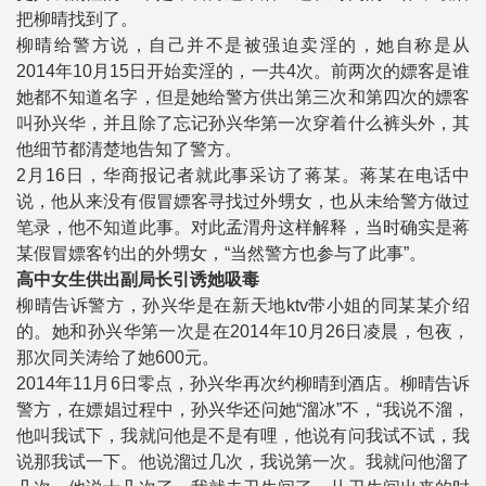
把柳晴找到了。
柳晴给警方说，自己并不是被强迫卖淫的，她自称是从
2014年10月15日开始卖淫的，一共4次。前两次的嫖客是谁
她都不知道名字，但是她给警方供出第三次和第四次的嫖客
叫孙兴华，并且除了忘记孙兴华第一次穿着什么裤头外，其
他细节都清楚地告知了警方。
2月16日，华商报记者就此事采访了蒋某。蒋某在电话中
说，他从来没有假冒嫖客寻找过外甥女，也从未给警方做过
笔录，他不知道此事。对此孟渭舟这样解释，当时确实是蒋
某假冒嫖客钓出的外甥女，“当然警方也参与了此事”。
高中女生供出副局长引诱她吸毒
柳晴告诉警方，孙兴华是在新天地ktv带小姐的同某某介绍
的。她和孙兴华第一次是在2014年10月26日凌晨，包夜，
那次同关涛给了她600元。
2014年11月6日零点，孙兴华再次约柳晴到酒店。柳晴告诉
警方，在嫖娼过程中，孙兴华还问她“溜冰”不，“我说不溜，
他叫我试下，我就问他是不是有哩，他说有问我试不试，我
说那我试一下。他说溜过几次，我说第一次。我就问他溜了