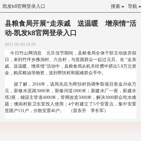
凯发k8官网登录入口
搜索
导航
县粮食局开展“走亲戚 送温暖 增亲情”活
动-凯发k8官网登录入口
2017-01-03 15:23
今日竹山网消息 元旦佳节期间，县粮食局全体干部主动放弃假
日，来到竹坪乡佛洞村、六合村，与贫困群众一起过元旦。在
“
走亲
戚、送温暖、增亲情
”
活动中，县粮食局从机关经费中挤出
5.8
万元资
金，购买粮油等物资，送到帮扶村和困难群众手中。
据了解，
2016
年，该局先后为帮扶村协调争取项目资金
20
余万
元，新修水泥路
3000
米，新修河堤
1000
米；新建水厂一座，新建水
塔
2
座，铺设主管道
4000
米，管网改造
5000
米，解决
3000
群众吃水难
题；佛洞村新卫生室投入使用；
4
个村建立了
5
个安置点，集中安置
贫困户
131
户，分散安置
46
户。 （苗东升 李长军）