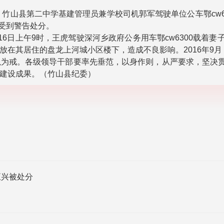
五），竹山县第二中学基建管理员兼学校司机郭军驾驶单位公车鄂cw
军受到警告处分。
月16日上午9时，王虎驾驶深河乡政府公务用车鄂cw6300载着
放在其居住的盘龙上河城小区楼下，造成不良影响。2016年9
为戒。各级领导干部要率先垂范，以身作则，从严要求，坚决贯
建设成果。（竹山县纪委）
正兴被处分