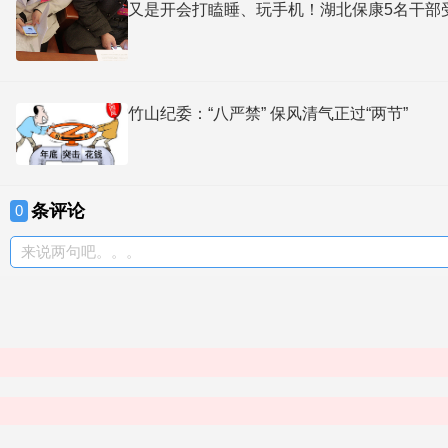
又是开会打瞌睡、玩手机！湖北保康5名干部
竹山纪委：“八严禁” 保风清气正过“两节”
条评论
0
来说两句吧。。。