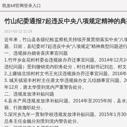
凯发k8官网登录入口
竹山纪委通报7起违反中央八项规定精神的典
2017-02-12 12:19
近年来，竹山县各级纪检监察机关持续开展贯彻落实中央“八项
题。日前，县纪委对7起违反中央“八项规定”精神典型问题进
一、违规操办婚丧喜庆事宜问题
1.竹坪乡金花村村委会违规操办乔迁事宜问题。2014年12
违纪问题）受到撤销党内职务处分，时任村副书记刘志、村文
2.上庸镇北坝村村文书王光汉违规操办乔迁事宜问题。2016
3. 城关镇迎丰村村主任唐太华违规操办女儿结婚事宜问题。2
年12月，唐太华受到党内严重警告处分。
二、违规发放津补贴问题
4.县水产局违规发放津补贴问题。2014年至2015年间，县
籍、行政撤职处分。
5.深河乡九年一贯制学校违规发放津补贴问题。2015年1月
总务主任金巍分别受到党内警告处分。