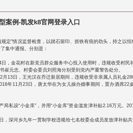
型案例-凯发k8官网登录入口
规定”情况监督检查，以踏石留印、抓铁有痕的劲头，持之以恒纠
行了集中通报。分别是：
月24日，金花村在新党员群众服务中心投入使用时，违规收受村民礼金
书崔元忠、村委会委员刘照海分别受到党内严重警告处分。
年2月13日，王光汉在乔迁新居期间，违规收受非亲属人员礼金28
016年11月23日，唐太华在为女儿操办婚事期间，置办酒席22桌
水产局私设“小金库”，并用“小金库”资金滥发津补贴2.16万元
30日，深河乡九年一贯制学校违规给七名校委会成员发放津补贴共计