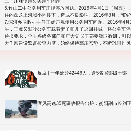
三、违规使用公务用车问题
6.竹山二中公务用车违规停放问题。2016年4月1日（周
住的盘龙上河城小区楼下，造成不良影响。2016年8月，郭
7.深河乡党政办主任王虎违规使用公务用车问题。2016年4
午，王虎又驾驶公务车载着妻子和儿子返回县城，将公务车停
通报要求，全县各级各部门和广大党员干部要汲取教训，引以
大作风建设监督检查力度，始终保持高压态势，不断巩固作风
反腐 | 一年处分42446人，含5名省部级干部
宜凤高速35死事故报告出炉：衡阳副市长刘