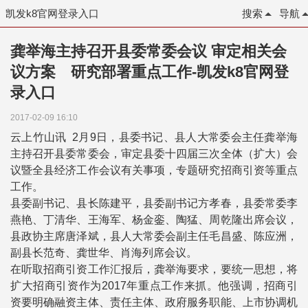
凯发k8官网登录入口
搜索
导航
龚举海主持召开县委常委会议 审定相关会
议方案 研究部署重点工作-凯发k8官网登
录入口
2017-02-09 16:10
云上竹山讯 2月9日，县委书记、县人大常委会主任龚举海
主持召开县委常委会，审定县委十四届三次全体（扩大）会
议暨全县经济工作会议有关事项，专题研究招商引资等重点
工作。
县委副书记、县长陈建平，县委副书记方孝春，县委常委李
燕艳、丁清华、王海军、杨金銮、陶猛、周乾隆出席会议，
县政协主席唐泽斌，县人大常委会副主任毛昌盛、陈应洲，
副县长范奇、龚世华、肖海列席会议。
在听取招商引资工作汇报后，龚举海要求，要统一思想，将
扩大招商引资作为2017年重点工作来抓。他强调，招商引
资要明确融资主体、责任主体、政府服务职能、上市协调机