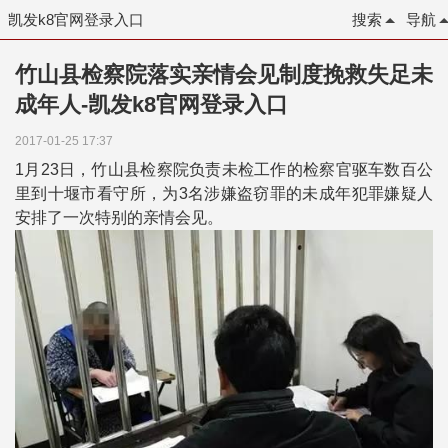
凯发k8官网登录入口
搜索
导航
竹山县检察院落实亲情会见制度挽救失足未
成年人-凯发k8官网登录入口
2017-01-25 17:37
1月23日，竹山县检察院负责未检工作的检察官驱车数百公
里到十堰市看守所，为3名涉嫌盗窃罪的未成年犯罪嫌疑人
安排了一次特别的亲情会见。