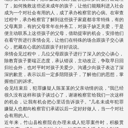
了，如何挽救这些还未成年的孩子，让他们能顺利进入社会
成为一个对社会有用的人，成了承办检察官的心病。在审查
过程中，承办检察官了解到这些孩子家庭都非常特殊，有的
父母离异，有的父母常年在外务工，对孩子缺乏关爱，于是
便主动联系上这些孩子的父母，借助提审的机会，安排他们
在看守所进行亲情会见，让他们在特殊的场合跟孩子交心谈
心，把藏在心底的话跟孩子好好说说。
亲情会见过程中，几位父母跟孩子进行了深入的交心谈心，
除教育孩子要端正态度，承认错误，主动改正，争取早日回
归社会外，也对平时对孩子关爱少、沟通少向孩子表达了深
深的歉意，表示以后一定多陪陪孩子，了解他们的思想，掌
握他们的诉求。
会见结束后，犯罪嫌疑人陈某某的父亲动情的说，“我已经
很久没有这样和孩子谈过心了，谢谢检察官给我们一次这样
的机会，让我有机会把心里话告诉孩子。”几名未成年犯罪
嫌疑人也都向检察官们承诺以后一定好好做人，当一个对社
会有用的人。
近年来，竹山县检察院在办理未成人犯罪案件时，积极贯