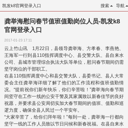
凯发k8官网登录入口
搜索
导航
龚举海慰问春节值班值勤岗位人员-凯发k8
官网登录入口
2017-01-23 17:11
云上竹山讯 1月22日，县领导龚举海、方孝春、李燕艳、
王海军一行到县110指挥调度中心、县交警大队、县自来水
公司、县城市管理综合执法大队等单位，慰问春节期间仍需
坚守岗位的干部职工。
在县110指挥调度中心和县交警大队，县委书记、县人大常
委会主任龚举海详细了解了他们的工作流程和值班值勤情
况。“提前祝你们新年快乐，你们辛苦啦！”龚举海向春节期
间坚守在工作一线的公安干警及其家属致以新春佳节的良好
祝愿，并要求县公安局切实加大春节期间的值班、值勤和巡
逻力度，确保全县人民过一个平安年。
“大家辛苦了，给你们拜年啦！”每到一处，龚举海一行都向
坚守一线的工作人员致以节日问候和新春祝福。在县自来水