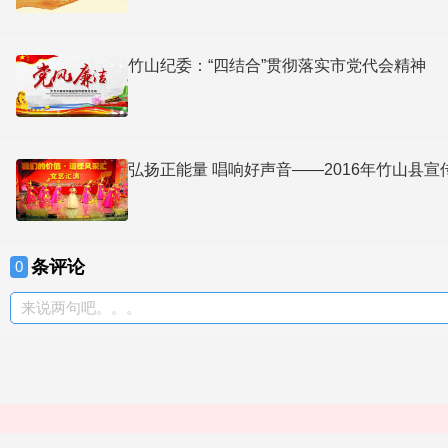
竹山纪委：“四结合”贯彻落实市党代会精神
弘扬正能量 唱响好声音——2016年竹
条评论
0
来说两句吧。。。