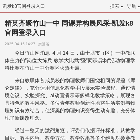
凯发k8官网登录入口
搜索
导航
精英齐聚竹山一中 同课异构展风采-凯发k8
官网登录入口
2025-04-15 14:27
余皓若
今日竹山网消息 4 月 14 日，由十堰市（区）一中教联
体主办的”岗位大练兵 教学大比武“暨”同课异构“活动物理学
科比赛在竹山一中分赛区火热开展。
来自教联体各成员校的物理教师们围绕相同的课题《库
仑定律》，充分运用信息化教学手段展示实验课程。通过情
境创设、实验探究、ai动画演示等多样化教学策略，展现各
具特色的教学风格。多位青年教师创新性地将生活实例与物
理知识有效结合，使深奥的物理知识变得生动有趣，充分体
现了新课改理念。
经过一整天的激烈角逐，评委们依据评分标准，从教学
目标、教学内容、教学方法、教学效果等多个维度对参赛教