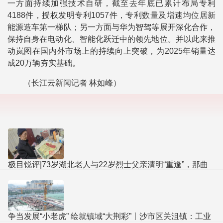
一方面持续加强技术自研，截至去年底已累计布局专利
4188件，授权发明专利1057件，专利数量及增速均位居新
能源造车第一梯队；另一方面与华为智驾等展开深化合作，
保持自身在电动化、智能化跃迁中的领先地位。并以此来推
动岚图在国内外市场上的持续向上突破，为2025年销量达
成20万辆夯实基础。
（长江云新闻记者 林如峰）
极目锐评|73岁湖北老人与22岁烈士父亲清明“重逢”，那曲
英雄赞歌永远在心中高唱
争当发展“小老虎” 绘就镇域“大荆彩”丨沙市区关沮镇：工业