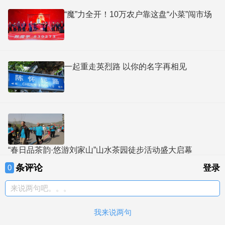
跃迁聚势而强 “四上”引擎激活新城脉动
“魔”力全开！10万农户靠这盘“小菜”闯市场
一起重走英烈路 以你的名字再相见
“春日品茶韵·悠游刘家山”山水茶园徒步活动盛大启幕
条评论
0
登录
来说两句吧。。。
我来说两句