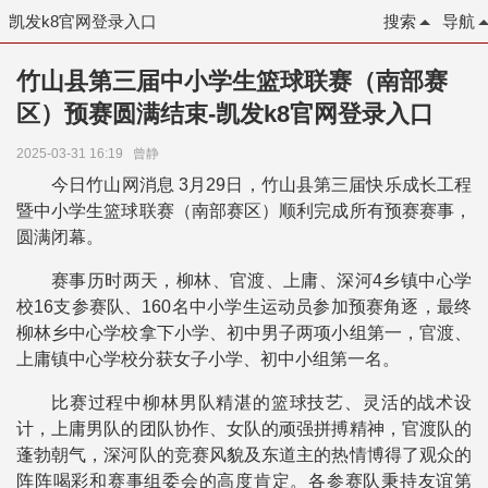
凯发k8官网登录入口
搜索
导航
竹山县第三届中小学生篮球联赛（南部赛
区）预赛圆满结束-凯发k8官网登录入口
2025-03-31 16:19
曾静
今日竹山网消息 3月29日，竹山县第三届快乐成长工程
暨中小学生篮球联赛（南部赛区）顺利完成所有预赛赛事，
圆满闭幕。
赛事历时两天，柳林、官渡、上庸、深河4乡镇中心学
校16支参赛队、160名中小学生运动员参加预赛角逐，最终
柳林乡中心学校拿下小学、初中男子两项小组第一，官渡、
上庸镇中心学校分获女子小学、初中小组第一名。
比赛过程中柳林男队精湛的篮球技艺、灵活的战术设
计，上庸男队的团队协作、女队的顽强拼搏精神，官渡队的
蓬勃朝气，深河队的竞赛风貌及东道主的热情博得了观众的
阵阵喝彩和赛事组委会的高度肯定。各参赛队秉持友谊第