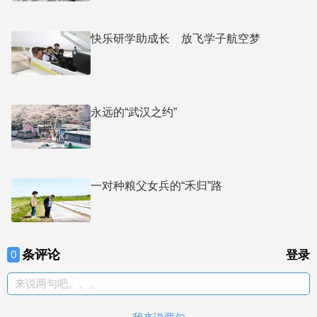
快乐研学助成长 放飞学子航空梦
永远的“武汉之约”
一对种粮父女兵的“禾归”路
条评论
0
登录
来说两句吧。。。