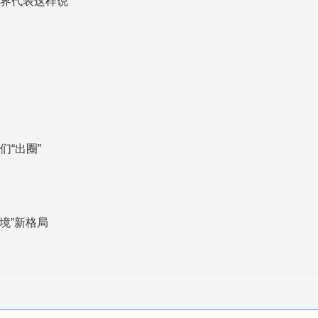
界代表这样说
“出圈”
境”新格局