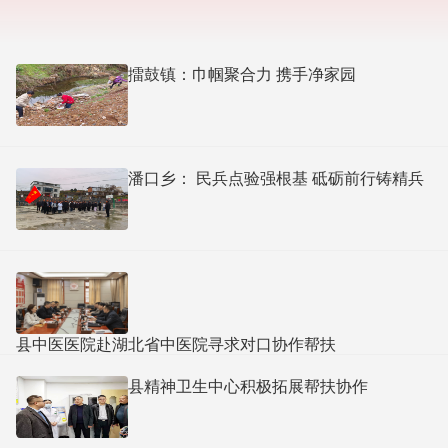
擂鼓镇：巾帼聚合力 携手净家园
潘口乡： 民兵点验强根基 砥砺前行铸精兵​
县中医医院赴湖北省中医院寻求对口协作帮扶
县精神卫生中心积极拓展帮扶协作