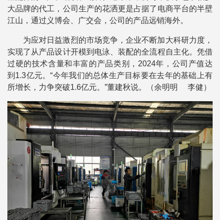
大品牌的代工，公司生产的花洒更是占据了电商平台的半壁
江山，通过义博会、广交会，公司的产品远销海外。
为应对日益激烈的市场竞争，企业不断加大科研力度，
实现了从产品设计开模到电泳、装配的全流程自主化。凭借
过硬的技术含量和丰富的产品类别，2024年，公司产值达
到1.3亿元。“今年我们的总体生产目标要在去年的基础上有
所增长，力争突破1.6亿元。”董建秋说。（余明明 李健）