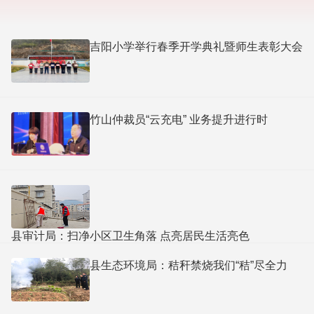
吉阳小学举行春季开学典礼暨师生表彰大会
竹山仲裁员“云充电” 业务提升进行时
县审计局：扫净小区卫生角落 点亮居民生活亮色
县生态环境局：秸秆禁烧我们“秸”尽全力