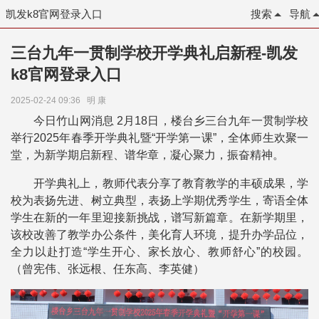
凯发k8官网登录入口
搜索
导航
三台九年一贯制学校开学典礼启新程-凯发
k8官网登录入口
2025-02-24 09:36
明 康
今日竹山网消息 2月18日，楼台乡三台九年一贯制学校
举行2025年春季开学典礼暨“开学第一课”，全体师生欢聚一
堂，为新学期启新程、谱华章，凝心聚力，振奋精神。
开学典礼上，教师代表分享了教育教学的丰硕成果，学
校为表扬先进、树立典型，表扬上学期优秀学生，寄语全体
学生在新的一年里迎接新挑战，谱写新篇章。在新学期里，
该校改善了教学办公条件，美化育人环境，提升办学品位，
全力以赴打造“学生开心、家长放心、教师舒心”的校园。
（曾宪伟、张远根、任东高、李英健）