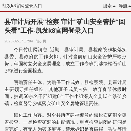
凯发k8官网登录入口
搜索
导航
县审计局开展“检察 审计”矿山安全管护“回
头看”工作-凯发k8官网登录入口
2025-02-17 17:04
胡少勇
今日竹山网消息 近期，县审计局、县检察院积极落实
县委、县政府的工作安排，针对当前矿山安全管护严峻形
势，牢固树立安全发展理念，成立工作专班到涉绿松石矿山
乡镇进行全面检查。
明确责任主体。为确保工作成效，县检察院、县审计局
主要领导担任组长，其他班子成员带头，放弃春节休假时
间，抽调50余名干部组建8个工作小组深入全县13个涉矿乡
镇，检查督导乡镇落实矿山安全属地管理责任。
细化工作内容。对全县所有建档编号的绿松石矿洞全覆
盖检查。一是检查矿洞的封砌情况，重点检查封闭的矿洞是
否完好，有无人为破坏痕迹，警示标识是否破损、丢失等情