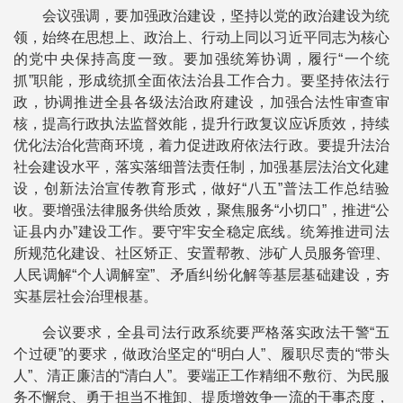
会议强调，要加强政治建设，坚持以党的政治建设为统
领，始终在思想上、政治上、行动上同以习近平同志为核心
的党中央保持高度一致。要加强统筹协调，履行“一个统
抓”职能，形成统抓全面依法治县工作合力。要坚持依法行
政，协调推进全县各级法治政府建设，加强合法性审查审
核，提高行政执法监督效能，提升行政复议应诉质效，持续
优化法治化营商环境，着力促进政府依法行政。要提升法治
社会建设水平，落实落细普法责任制，加强基层法治文化建
设，创新法治宣传教育形式，做好“八五”普法工作总结验
收。要增强法律服务供给质效，聚焦服务“小切口”，推进“公
证县内办”建设工作。要守牢安全稳定底线。统筹推进司法
所规范化建设、社区矫正、安置帮教、涉矿人员服务管理、
人民调解“个人调解室”、矛盾纠纷化解等基层基础建设，夯
实基层社会治理根基。
会议要求，全县司法行政系统要严格落实政法干警“五
个过硬”的要求，做政治坚定的“明白人”、履职尽责的“带头
人”、清正廉洁的“清白人”。要端正工作精细不敷衍、为民服
务不懈怠、勇于担当不推卸、提质增效争一流的干事态度，