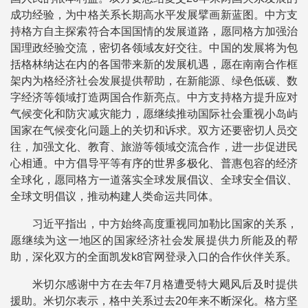
成功经验，为中格关系长期高水平发展擘画新蓝图。中方支
持格方自主探索符合本国国情的发展道路，愿同格方加强治
国理政经验交流，密切各领域友好交往。中国的发展将为包
括格林纳达在内的各国带来新的发展机遇，愿在南南合作框
架内为格经济社会发展提供帮助，在新能源、绿色低碳、数
字经济等领域打造两国合作新亮点。中方支持格方提升应对
气候变化和防灾减灾能力，愿继续推动国际社会重视小岛屿
国家在气候变化问题上的关切和诉求。双方还要密切人员交
往，加强文化、教育、旅游等领域交流合作，进一步促进民
心相通。中方倡导平等有序的世界多极化、普惠包容的经济
全球化，愿同格方一道落实全球发展倡议、全球安全倡议、
全球文明倡议，推动构建人类命运共同体。
习近平指出，中方始终高度重视同加勒比国家的关系，
愿继续为这一地区的国家经济社会发展提供力所能及的帮
助，深化双方的全面凯发k8官网登录入口的合作伙伴关系。
米切尔感谢中方在去年7月格遭受特大飓风后及时提供
援助。米切尔表示，格中关系过去20年来不断深化。格方坚