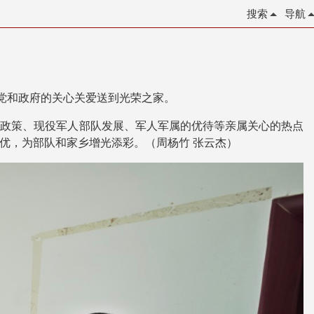
搜索
导航
把党和政府的关心关爱送到光荣之家。
惠政策、现役军人部队发展、军人军属的优待等亲属关心的热点
优，为部队和家乡增光添彩。（周杨竹 张云杰）