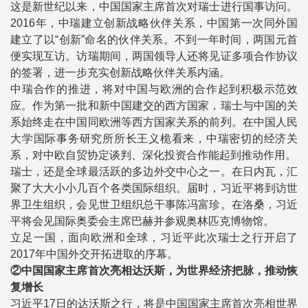
这是新世纪以来，中国国家主席首次对瑞士进行国事访问。
2016年，中瑞建立创新战略伙伴关系，中国第一次同外国
建立了以“创新”命名的伙伴关系。不到一年时间，两国元首
便实现互访。访瑞期间，两国领导人还将见证多项合作协议
的签署，进一步充实创新战略伙伴关系内涵。
中瑞合作的推进，将对中国与欧洲的合作起到积极示范效
应。作为第一批和新中国建交的西方国家，瑞士与中国的关
系始终走在中国同欧洲等西方国家关系的前列。在中国人民
大学国际事务研究所所长王义桅看来，中瑞密切的经济关
系，对中欧自贸协定谈判、深化投资合作能起到推动作用。
瑞士，还是全球最活跃的多边外交中心之一。在日内瓦，汇
聚了大大小小几百个各类国际组织。届时，习近平将到访世
界卫生组织，会见世卫组织总干事陈冯富珍。在洛桑，习近
平将会见国际奥委会主席巴赫并参观奥林匹克博物馆。
立足一国，面向欧洲和全球，习近平此次瑞士之行开启了
2017年中国外交开拓进取的序幕。
②中国国家主席首次亮相达沃斯，为世界经济把脉，推动恢
复增长
习近平17日的达沃斯之行，将是中国国家主席首次亮相世界