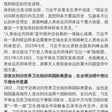
规则制定的历史进程。
谈到此次造访联合国，习近平在署名文章中说道：“我这次
访问联合国日内瓦总部，是想同各方重温历史，弘扬各方公
认的外交理念，探索构建人类命运共同体这个重大命题，就
建设一个更加美好的世界聆听各方意见。”
“人类命运共同体”是中国外交创新的一项核心成果。习近平
在一系列双边和多边重要外交场合多次强调树立人类命运共
同体意识。2015年9月，习近平在出席联合国系列峰会期
间，首次提出了打造人类命运共同体的“五位一体”路线图。
2017年1月18日，习近平将在万国宫发表演讲，全面阐述人
类命运共同体理念，就事关人类前途命运的重大问题提供中
国方案。
④首次到访世界卫生组织和国际奥委会，在全球治理中突出
引领合作意愿
18日，习近平还将访问世界卫生组织和国际奥委会。这也是
我国最高领导人首次到访这两个国际组织。在日内瓦，习近
平将会见世卫组织总干事陈冯富珍，见证中方与世卫组织签
署“一带一路”卫生领域合作谅解备忘录等合作文件。在洛
桑，习近平将会见国际奥委会主席巴赫并参观奥林匹克博物