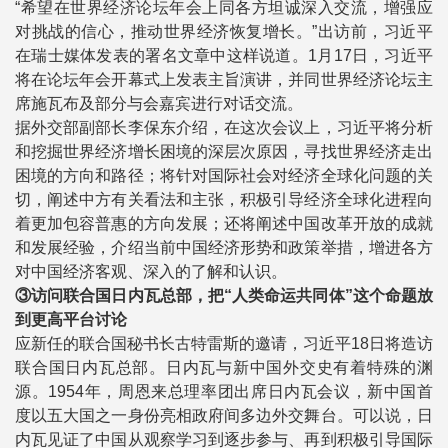
“希望在世界经济论坛年会上同各方坦诚深入交流，增强应
对挑战的信心，推动世界经济恢复增长。”出访前，习近平
在瑞士媒体发表的署名文章中这样说道。1月17日，习近平
将在论坛年会开幕式上发表主旨演讲，并同世界经济论坛主
席施瓦布及部分与会嘉宾进行对话交流。
据外交部副部长李保东介绍，在这次会议上，习近平将分析
和挖掘世界经济增长困境的深层次原因，寻找世界经济走出
困境的方向和路径；将针对国际社会对经济全球化问题的关
切，阐述中方有关看法和主张，积极引导经济全球化进程向
着更加包容普惠的方向发展；还将阐述中国改革开放的成就
和发展经验，介绍当前中国经济形势和政策举措，增进各方
对中国经济客观、深入的了解和认识。
③访问联合国日内瓦总部，把“人类命运共同体”这个命题放
到更高平台讨论
应新任的联合国秘书长古特雷斯的邀请，习近平18日将造访
联合国日内瓦总部。日内瓦与新中国外交史有着特殊的渊
源。1954年，周恩来总理率团出席日内瓦会议，新中国首
度以五大国之一身份亮相政府间多边外交舞台。可以说，日
内瓦见证了中国从观察学习到逐步参与、再到积极引导国际