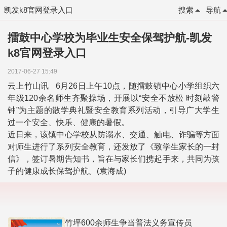
凯发k8官网登录入口
搜索
导航
擂鼓中心学校为毕业生安全保驾护航-凯发
k8官网登录入口
2017-06-27 15:49
云上竹山讯 6月26日上午10点，随擂鼓镇中心小学组织六
年级120余名师生齐聚操场，开展以“安全不放松 时刻敲警
钟”为主题的散学典礼暨安全教育系列活动，引导广大学生
过一个安全、快乐、健康的暑假。
近日来，该镇中心学校从防溺水、交通、触电、诈骗等方面
对师生进行了系列安全教育，还发放了《致学生家长的一封
信》，签订暑期告知书，旨在与家长们携起手来，共同为孩
子的健康成长保驾护航。(袁海成)
竹坪600余师生争当普法义务宣传员