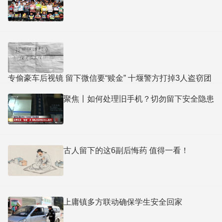
专偷豪车后视镜 留下微信要“赎金” 十堰警方打掉3人盗窃团
伙
聚焦丨如何处理旧手机？切勿留下安全隐患
古人留下的这6副后悔药 值得一看！
上庸镇多方联动确保学生安全回家