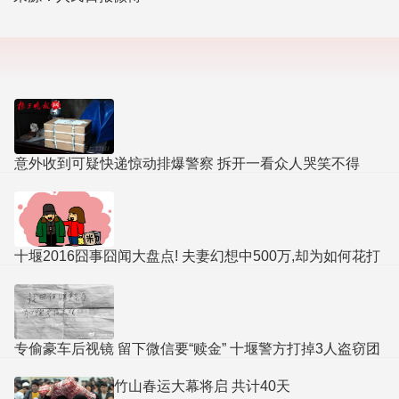
意外收到可疑快递惊动排爆警察 拆开一看众人哭笑不得
十堰2016囧事囧闻大盘点! 夫妻幻想中500万,却为如何花打
架
专偷豪车后视镜 留下微信要“赎金” 十堰警方打掉3人盗窃团
伙
竹山春运大幕将启 共计40天