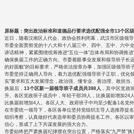
原标题：突出政治标准和道德品行要求选优配强全市13个区
近日，随着汉南区人代会、政协会胜利闭幕，武汉市区级领导
市委全面贯彻党的十八大和十八届三中、四中、五中、六中全
讲话精神，紧紧围绕统筹推进“五位一体”总体布局和协调推
确保换届工作的正确方向。市委着眼事业发展和领导班子长远
的好面貌”的目标要求，严格依法按章办事，加强区级领导班
市委坚持正确用人导向，着力选优配强领导班子正职，优化领
实”要求和五大发展理念，政治强、懂专业、善治理、敢担当
换届后，
13个区新一届领导班子成员共398人
，其中区党政班
升。各区党政班子成员中，年轻干部39人，比换届前增加24
比换届前增加4人。各区人大、政府班子中均至少配备1名党外
在市委统一领导下，各区各单位坚持党组织主导人选推荐提名
组织考察，认真做好代表选举和委员协商提名工作。各区以审
信心，形成了上下共谋发展的强大合力。
市委始终把严肃换届纪律摆在突出位置，严格落实“九严禁”换