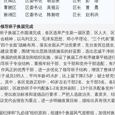
级领导班子换届完成
班子换届工作圆满完成，各区选举产生新一届区委、区人大、区
会精神，以马列主义、毛泽东思想、邓小平理论、“三个代表”
进“四个全面”战略布局，落实全面从严治党要求，充分发挥总揽
建设需要，围绕“绘出思路清措施实的好蓝图，选出忠诚干净
子换届的统筹谋划和组织实施，保证了换届工作有序健康平稳进
导班子专业结构，重视年轻干部、女干部和党外干部选配，有
、作风正的优秀干部，进一步优化了领导班子结构，增强了整体
子成员195人，平均年龄45.8岁，比上届下降2.5岁；硕士研
人。其中，各区党政正职中，40岁左右干部2名、女干部3名。
副职，区政协班子中均配备1-2名党外副职，13个区共配备党外
，突出政治标准和道德品行要求，严把人选政治关、素质关、
议党代会报告为重点，进一步明确发展目标，描绘出具有强大
届纪律和“九必须”组织原则，组建6个换届风气巡察组，加强