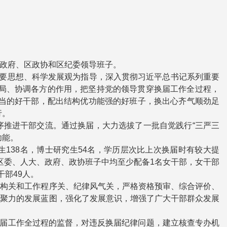
政府、区政协和区纪委领导班子。
重要思想、科学发展观为指导，深入贯彻习近平总书记系列重要
全局、协调各方的作用，把坚持党的领导贯穿换届工作全过程，
担当的好干部，配出结构优功能强的好班子，换出心齐气顺劲足
行。
序推进干部交流。通过换届，大力选拔了一批自觉践行“三严三
功能。
究生138名，博士研究生54名，学历层次比上次换届时有较大提
各区委、人大、政府、政协班子中均至少配备1名女干部，女干部
干部49人。
结构关和工作程序关、纪律风气关，严格资格预审、综合评价、
凝聚力的发展蓝图，强化了发展意识，增强了广大干部群众发展
对换届工作全过程的监督，对违反换届纪律问题，建立核查专办机