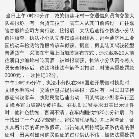
当日上午7时30分许，城关镇莲花村一交通信息员向交警大
队举报称，有一台货车拉了一满车人从其门前路过，正往嘉
陵杰服饰公司方向行驶。接报后，大队迅速指令执法小分队
前往核查。执法小分队立即按照举报线索，赶至通济沟工业
园机动车检测站路段将该车截获。据查，房县陆某驾驶轻型
普通货车，采取在车厢上面加装篷布方式，违法载客20人前
往潘口乡渔岭村吃喜酒，被举报查获。执法小分队责令将人
员安全转运后，依法将违法车辆予以扣留，对陆某重处罚款
2000元，一次性记12分。
中午13时35分许，执法小分队在346国道开展错时执勤时，
文峰乡塘湾村一交通信息员提供举报：该村有一村民田某持
假证驾驶客车。执勤民警迅速出动，田某驾驶小型客车行至
文峰乡霍山坡路段被拦截。在执勤民警要求田某出示证件
时，他神色恍惚，言词不清，在车内翻找约20余分钟后，终
于找出了一个a2型驾驶证。经民警现场甄别并上网查证，证
实其所出示的证件系假证。当告知其所持驾驶证系伪造的假
证时，田某对如何购买假证的过程供认不讳，被依法重处罚