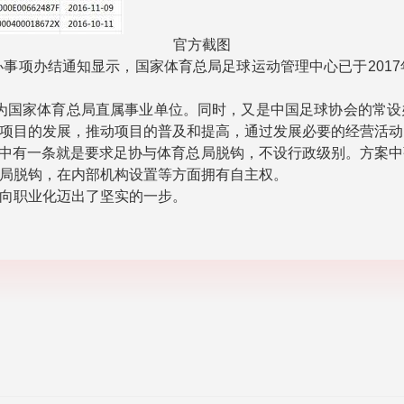
官方截图
事项办结通知显示，国家体育总局足球运动管理中心已于201
中心为国家体育总局直属事业单位。同时，又是中国足球协会的常
项目的发展，推动项目的普及和提高，通过发展必要的经营活动
，其中有一条就是要求足协与体育总局脱钩，不设行政级别。方案
局脱钩，在内部机构设置等方面拥有自主权。
向职业化迈出了坚实的一步。