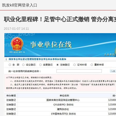
凯发k8官网登录入口
职业化里程碑！足管中心正式撤销 管办分离实
2017-01-07 14:11