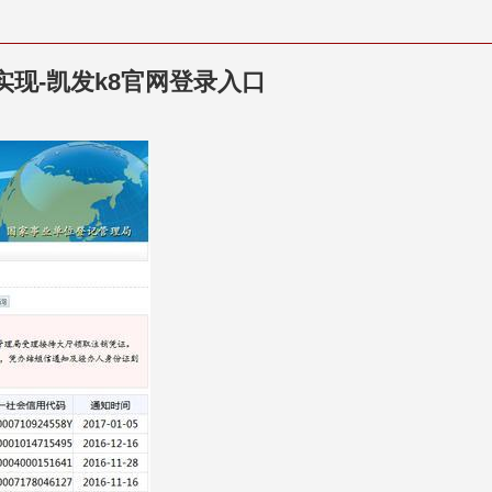
现-凯发k8官网登录入口